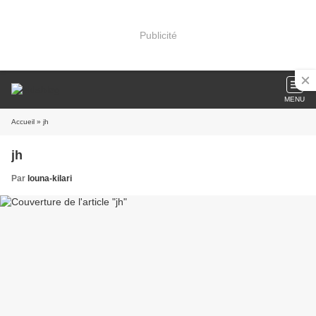
Publicité
MENU
Accueil
» jh
jh
Par
louna-kilari