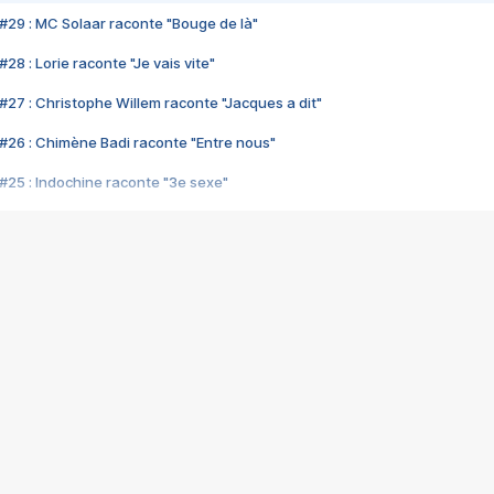
#29 : MC Solaar raconte "Bouge de là"
28 : Lorie raconte "Je vais vite"
#27 : Christophe Willem raconte "Jacques a dit"
#26 : Chimène Badi raconte "Entre nous"
#25 : Indochine raconte "3e sexe"
#24 : Zaho raconte "C'est chelou"
#23 : Patrick Bruel raconte "Au café des délices"
#22 : Kyo raconte "Le chemin"
#21 : Nolwenn Leroy raconte "Cassé"
#20 : Patrick Hernandez raconte "Born to be alive"
#19 : Lorie raconte "Près de moi"
#18 : Michael Jones raconte "A nos actes manqués" (avec Jean-Jacque