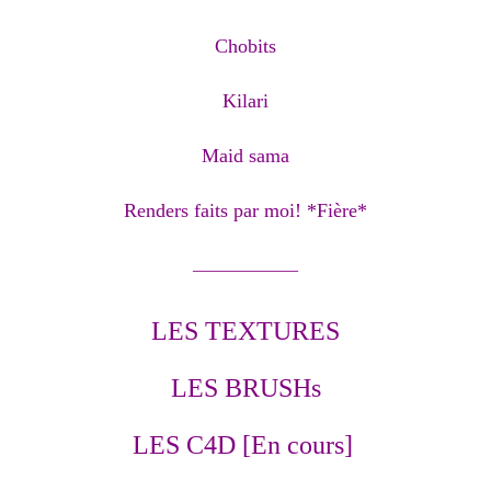
Chobits
Kilari
Maid sama
Renders faits par moi! *Fière*
____________
LES TEXTURES
LES BRUSHs
LES C4D [En cours]